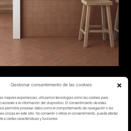
Gestionar consentimiento de las cookies
 las mejores experiencias, utilizamos tecnologías como las cookies para
o acceder a la información del dispositivo. El consentimiento de estas
nos permitirá procesar datos como el comportamiento de navegación o las
nes únicas en este sitio. No consentir o retirar el consentimiento, puede afectar
 a ciertas características y funciones.