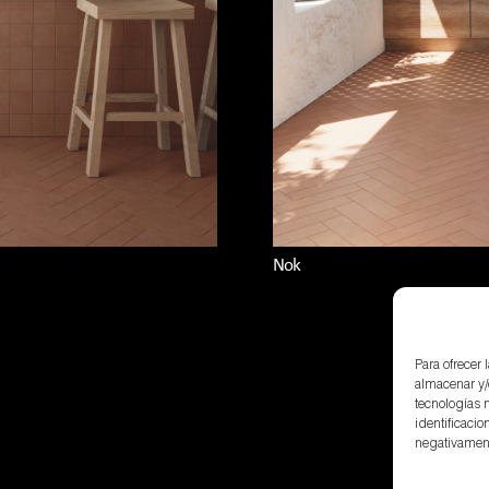
Nok
Para ofrecer
almacenar y/
tecnologías 
identificacio
negativamente