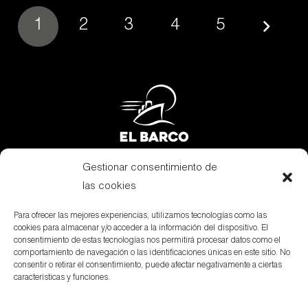
1
2
3
4
5
Gestionar consentimiento de
Subvenciones
las cookies
Canal Denuncias
Para ofrecer las mejores experiencias, utilizamos tecnologías como las
cookies para almacenar y/o acceder a la información del dispositivo. El
Aviso Legal
consentimiento de estas tecnologías nos permitirá procesar datos como el
comportamiento de navegación o las identificaciones únicas en este sitio. No
Política de privacidad
consentir o retirar el consentimiento, puede afectar negativamente a ciertas
características y funciones.
Política de cookies