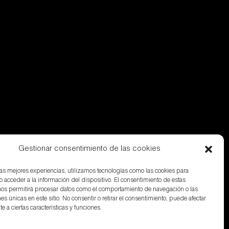
Gestionar consentimiento de las cookies
 las mejores experiencias, utilizamos tecnologías como las cookies para
o acceder a la información del dispositivo. El consentimiento de estas
nos permitirá procesar datos como el comportamiento de navegación o las
nes únicas en este sitio. No consentir o retirar el consentimiento, puede afectar
 a ciertas características y funciones.