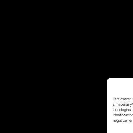
Para ofrecer
almacenar y/
tecnologías 
identificacio
negativamente