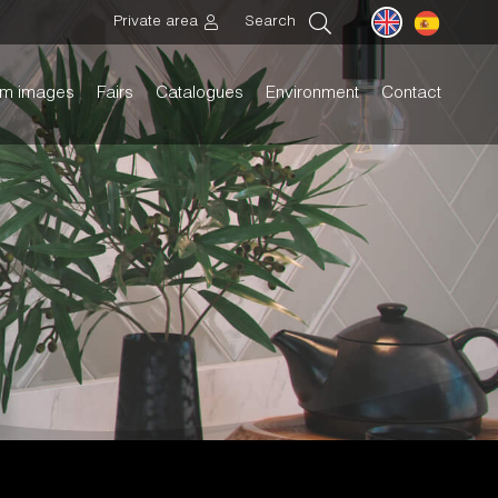
Private area
Search
m images
Fairs
Catalogues
Environment
Contact