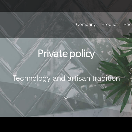
Company
Product
Roo
Private policy
Technology and artisan tradition