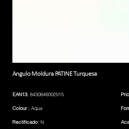
Angulo Moldura PATINE Turquesa
EAN13:
8430646002915
Pri
Colour :
Aqua
Fo
Rectificado:
N
Ac