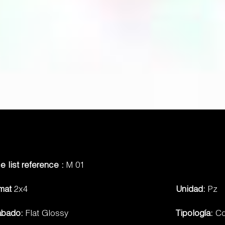
ce list reference :
M 01
rmat
2x4
Unidad:
Pz
abado:
Flat Glossy
Tipología:
Co