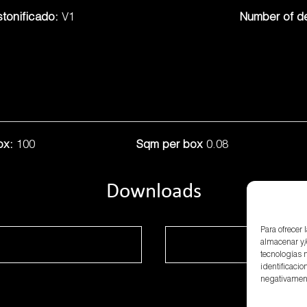
tonificado:
V1
Number of d
ox:
100
Sqm per box
0.08
Downloads
Para ofrecer
almacenar y/
tecnologías 
identificacio
negativamente