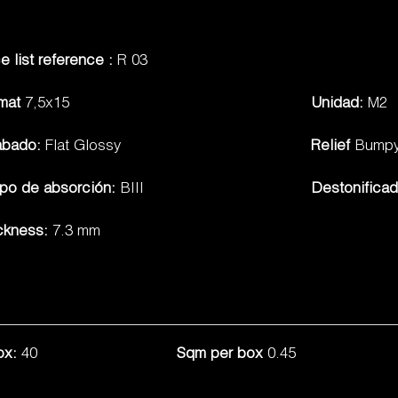
ce list reference :
R 03
rmat
7,5x15
Unidad:
M2
abado:
Flat Glossy
Relief
Bumpy
po de absorción:
BIII
Destonifica
ckness:
7.3 mm
ox:
40
Sqm per box
0.45