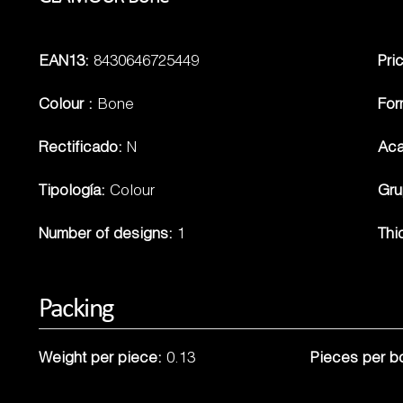
EAN13:
8430646725449
Pri
Colour :
Bone
Fo
Rectificado:
N
Ac
Tipología:
Colour
Gru
Number of designs:
1
Thi
Packing
Weight per piece:
0.13
Pieces per b