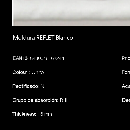
Moldura REFLET Blanco
EAN13:
8430646162244
Pri
Colour :
White
Fo
Rectificado:
N
Ac
Grupo de absorción:
BIII
Des
Thickness:
16 mm