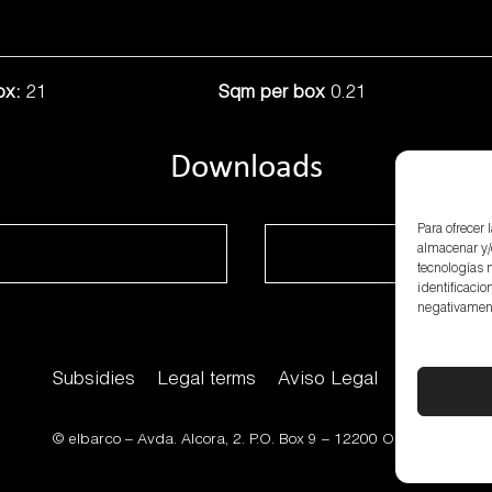
ox:
21
Sqm per box
0.21
Downloads
Para ofrecer
almacenar y/
tecnologías 
identificacio
negativamente
Subsidies
Legal terms
Aviso Legal
Private pol
© elbarco –
Avda. Alcora, 2. P.O. Box 9 – 12200 Onda (Castelló