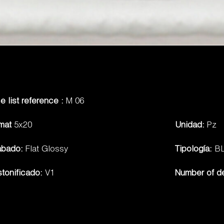
ce list reference :
M 06
rmat
5x20
Unidad:
Pz
abado:
Flat Glossy
Tipología:
B
tonificado:
V1
Number of d