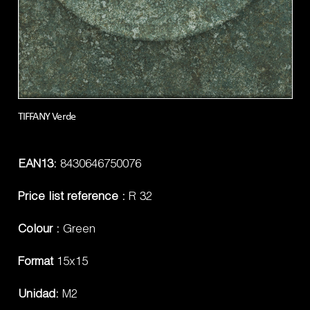
TIFFANY Verde
EAN13:
8430646750076
Price list reference :
R 32
Colour :
Green
Format
15x15
Unidad:
M2