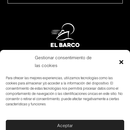
Gestionar consentimiento de
Subsidies
las cookies
Legal terms
Para ofrecer las mejores experiencias, utilizamos tecnologías como las
cookies para almacenar y/o acceder a la información del dispositivo. El
Aviso Legal
consentimiento de estas tecnologías nos permitirá procesar datos como el
comportamiento de navegación o las identificaciones únicas en este sitio. No
Private policy
consentir o retirar el consentimiento, puede afectar negativamente a ciertas
características y funciones.
Política de cookies
Aceptar