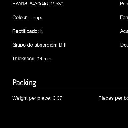
EAN13:
8430646719530
Pri
Colour :
Taupe
Fo
Rectificado:
N
Ac
Grupo de absorción:
BIII
Des
Thickness:
14 mm
Packing
Weight per piece:
0.07
Pieces per b