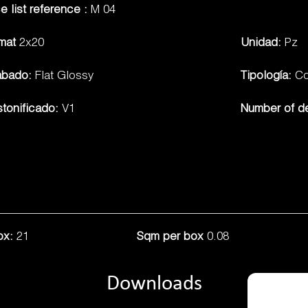
ce list reference :
M 04
rmat
2x20
Unidad:
Pz
abado:
Flat Glossy
Tipología:
Co
tonificado:
V1
Number of d
ox:
21
Sqm per box
0.08
Downloads