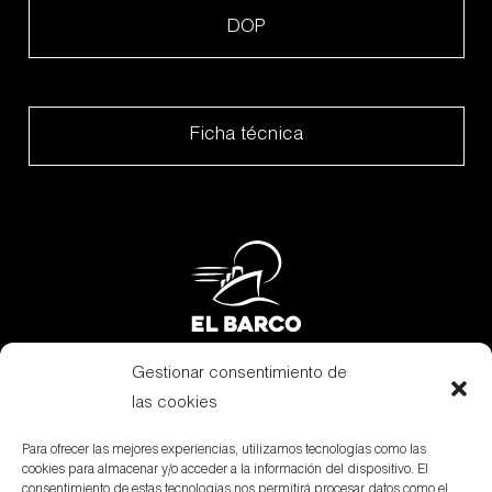
DOP
Ficha técnica
Gestionar consentimiento de
Subsidies
las cookies
Legal terms
Para ofrecer las mejores experiencias, utilizamos tecnologías como las
cookies para almacenar y/o acceder a la información del dispositivo. El
Aviso Legal
consentimiento de estas tecnologías nos permitirá procesar datos como el