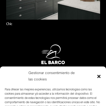
Chic
Gestionar consentimiento de
Subvenciones
las cookies
Canal Denuncias
Para ofrecer las mejores experiencias, utilizamos tecnologías como las
cookies para almacenar y/o acceder a la información del dispositivo. El
Aviso Legal
consentimiento de estas tecnologías nos permitirá procesar datos como el
comportamiento de navegación o las identificaciones únicas en este sitio. No