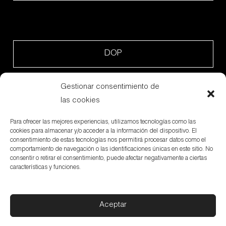
DOP
Gestionar consentimiento de
las cookies
Packing
Para ofrecer las mejores experiencias, utilizamos tecnologías como las
cookies para almacenar y/o acceder a la información del dispositivo. El
consentimiento de estas tecnologías nos permitirá procesar datos como el
comportamiento de navegación o las identificaciones únicas en este sitio. No
consentir o retirar el consentimiento, puede afectar negativamente a ciertas
características y funciones.
Aceptar
Subvenciones