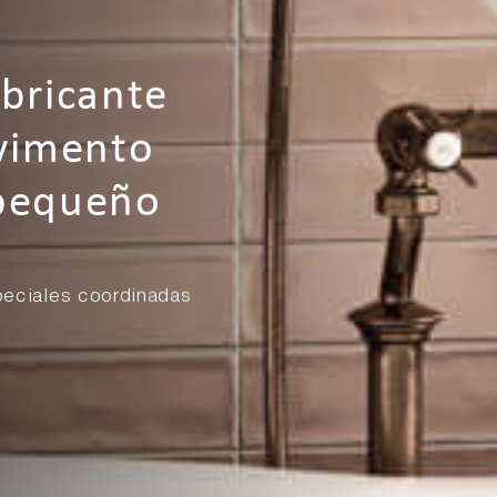
bricante
avimento
 pequeño
peciales coordinadas