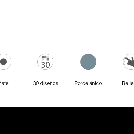
Mate
30 diseños
Porcelánico
Reli