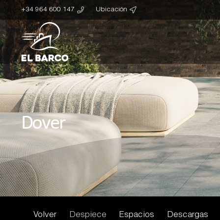
+34 964 600 147
Ubicación
Dover
Volver
Despiece
Espacios
Descargas