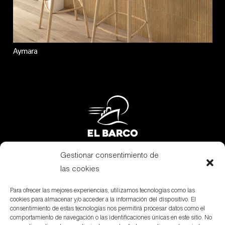
Aymara
Gestionar consentimiento de
Subvenciones
las cookies
Canal Denuncias
Para ofrecer las mejores experiencias, utilizamos tecnologías como las
cookies para almacenar y/o acceder a la información del dispositivo. El
Aviso Legal
consentimiento de estas tecnologías nos permitirá procesar datos como el
comportamiento de navegación o las identificaciones únicas en este sitio. No