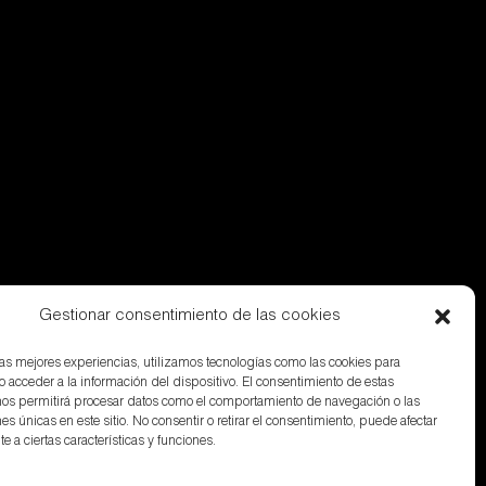
Gestionar consentimiento de las cookies
 las mejores experiencias, utilizamos tecnologías como las cookies para
o acceder a la información del dispositivo. El consentimiento de estas
nos permitirá procesar datos como el comportamiento de navegación o las
nes únicas en este sitio. No consentir o retirar el consentimiento, puede afectar
 a ciertas características y funciones.