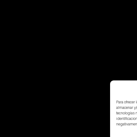
Para ofrecer
almacenar y/
tecnologías 
identificacio
negativamente