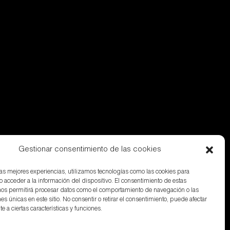
Gestionar consentimiento de las cookies
 las mejores experiencias, utilizamos tecnologías como las cookies para
o acceder a la información del dispositivo. El consentimiento de estas
nos permitirá procesar datos como el comportamiento de navegación o las
nes únicas en este sitio. No consentir o retirar el consentimiento, puede afectar
 a ciertas características y funciones.