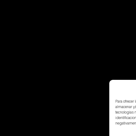
Para ofrecer
almacenar y/
tecnologías 
identificacio
negativamente