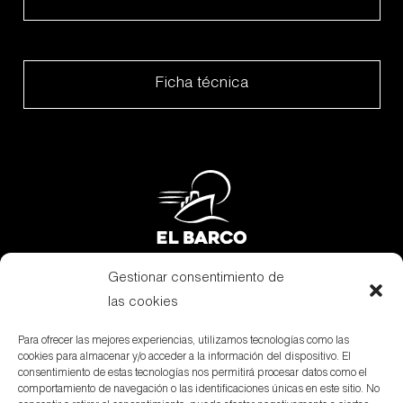
Ficha técnica
Gestionar consentimiento de
Subvenciones
las cookies
Canal Denuncias
Para ofrecer las mejores experiencias, utilizamos tecnologías como las
cookies para almacenar y/o acceder a la información del dispositivo. El
Aviso Legal
consentimiento de estas tecnologías nos permitirá procesar datos como el
comportamiento de navegación o las identificaciones únicas en este sitio. No