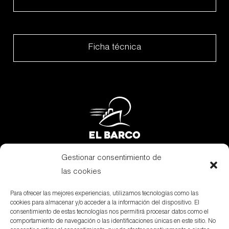
Ficha técnica
Gestionar consentimiento de
Subvenciones
las cookies
Canal Denuncias
Para ofrecer las mejores experiencias, utilizamos tecnologías como las
cookies para almacenar y/o acceder a la información del dispositivo. El
Aviso Legal
consentimiento de estas tecnologías nos permitirá procesar datos como el
comportamiento de navegación o las identificaciones únicas en este sitio. No