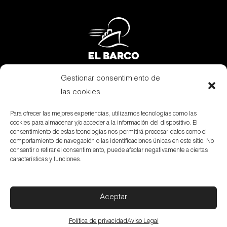
Gestionar consentimiento de
Subvenciones
las cookies
Canal Denuncias
Para ofrecer las mejores experiencias, utilizamos tecnologías como las
cookies para almacenar y/o acceder a la información del dispositivo. El
Aviso Legal
consentimiento de estas tecnologías nos permitirá procesar datos como el
comportamiento de navegación o las identificaciones únicas en este sitio. No
Política de privacidad
consentir o retirar el consentimiento, puede afectar negativamente a ciertas
características y funciones.
Política de cookies
Aceptar
© elbarco –
Avda. Alcora, 2. P.O. Box 9 – 12200 Onda
(Castellón) SPAIN
Política de privacidad
Aviso Legal