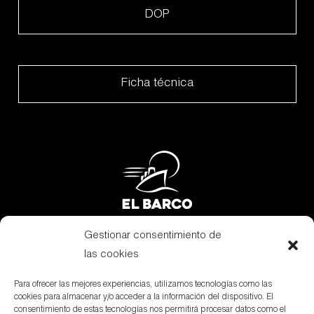
DOP
Ficha técnica
Gestionar consentimiento de
Subvenciones
las cookies
Canal Denuncias
Para ofrecer las mejores experiencias, utilizamos tecnologías como las
cookies para almacenar y/o acceder a la información del dispositivo. El
Aviso Legal
consentimiento de estas tecnologías nos permitirá procesar datos como el