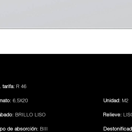
 tarifa:
R 46
mato:
6,5X20
Unidad:
M2
abado:
BRILLO LISO
Relieve:
LIS
po de absorción:
BIII
Destonifica