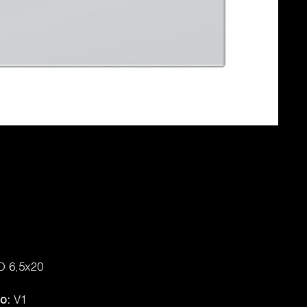
O 6,5x20
do:
V1