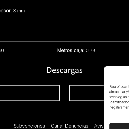
esor:
8 mm
60
Metros caja:
0.78
Descargas
Para ofrecer
almacenar y/
tecnologías 
identificacio
negativamente
Subvenciones
Canal Denuncias
Aviso Legal
P