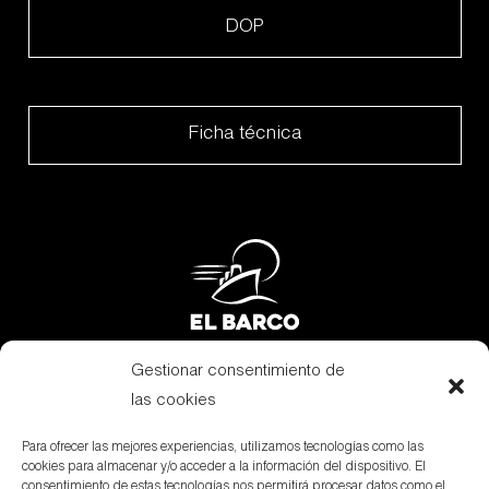
DOP
Ficha técnica
Gestionar consentimiento de
Subvenciones
las cookies
Canal Denuncias
Para ofrecer las mejores experiencias, utilizamos tecnologías como las
cookies para almacenar y/o acceder a la información del dispositivo. El
Aviso Legal
consentimiento de estas tecnologías nos permitirá procesar datos como el