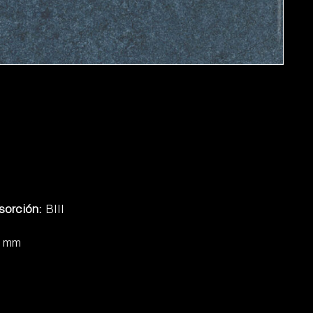
sorción:
BIII
6 mm