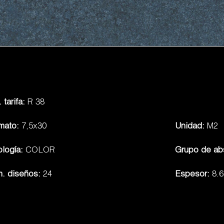
 tarifa:
R 38
mato:
7,5x30
Unidad:
M2
ología:
COLOR
Grupo de ab
. diseños:
24
Espesor:
8.