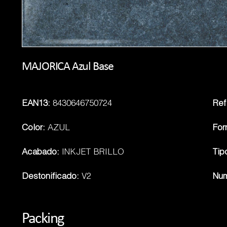
MAJORICA Azul Base
EAN13:
8430646750724
Ref.
Color:
AZUL
For
Acabado:
INKJET BRILLO
Tip
Destonificado:
V2
Num
Packing