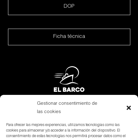
DOP
Ficha técnica
Gestionar consentimiento de
Subvenciones
las cookies
Canal Denuncias
Para ofrecer las mejores experiencias, utilizamos tecnologías como las
cookies para almacenar y/o acceder a la información del dispositivo. El
Aviso Legal
consentimiento de estas tecnologías nos permitirá procesar datos como el