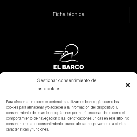
Ficha técnica
Gestionar consentimiento de
Subvenciones
las cookies
Canal Denuncias
Para ofrecer las mejores experiencias, utilizamos tecnologías como las
cookies para almacenar y/o acceder a la información del dispositivo. El
Aviso Legal
consentimiento de estas tecnologías nos permitirá procesar datos como el
comportamiento de navegación o las identificaciones únicas en este sitio. No
Política de privacidad
consentir o retirar el consentimiento, puede afectar negativamente a ciertas
características y funciones.