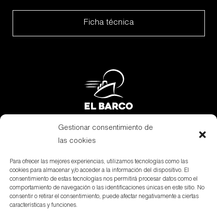
Ficha técnica
Gestionar consentimiento de
Subvenciones
las cookies
Canal Denuncias
Para ofrecer las mejores experiencias, utilizamos tecnologías como las
cookies para almacenar y/o acceder a la información del dispositivo. El
Aviso Legal
consentimiento de estas tecnologías nos permitirá procesar datos como el
comportamiento de navegación o las identificaciones únicas en este sitio. No
Política de privacidad
consentir o retirar el consentimiento, puede afectar negativamente a ciertas
características y funciones.