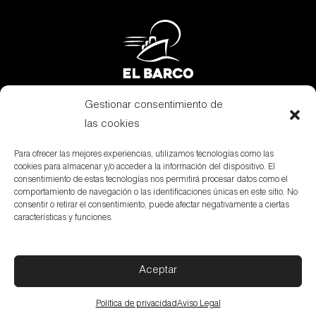
Gestionar consentimiento de
Subvenciones
las cookies
Canal Denuncias
Para ofrecer las mejores experiencias, utilizamos tecnologías como las
cookies para almacenar y/o acceder a la información del dispositivo. El
Aviso Legal
consentimiento de estas tecnologías nos permitirá procesar datos como el
comportamiento de navegación o las identificaciones únicas en este sitio. No
Política de privacidad
consentir o retirar el consentimiento, puede afectar negativamente a ciertas
características y funciones.
Política de cookies
Aceptar
© elbarco –
Avda. Alcora, 2. P.O. Box 9 – 12200 Onda
(Castellón) SPAIN
Política de privacidad
Aviso Legal