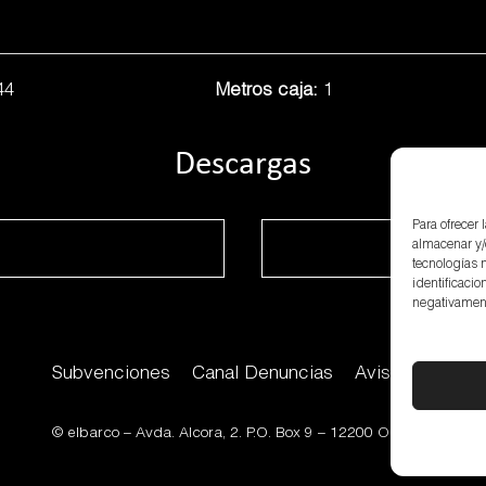
44
Metros caja:
1
Descargas
Para ofrecer
almacenar y/
tecnologías 
identificacio
negativamente
Subvenciones
Canal Denuncias
Aviso Legal
P
© elbarco –
Avda. Alcora, 2. P.O. Box 9 – 12200 Onda (Castelló