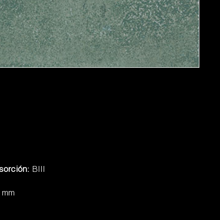
sorción:
BIII
7 mm