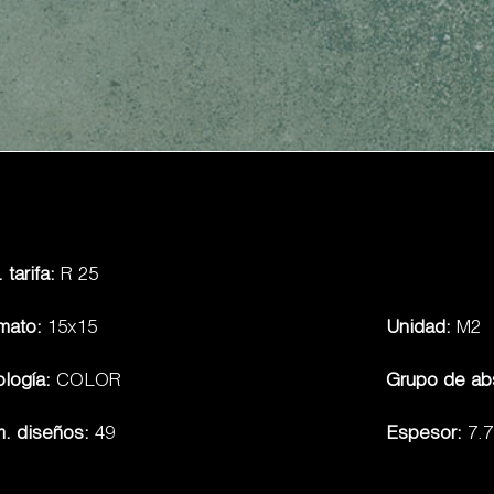
 tarifa:
R 25
mato:
15x15
Unidad:
M2
ología:
COLOR
Grupo de ab
. diseños:
49
Espesor:
7.