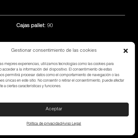
Cajas pallet:
90
Gestionar consentimiento de las cookies
 las mejores experiencias, utilizamos tecnologías como las cookies para
o acceder a la información del dispositivo. El consentimiento de estas
Ficha técnica
nos permitirá procesar datos como el comportamiento de navegación o las
nes únicas en este sitio. No consentir o retirar el consentimiento, puede afectar
 a ciertas características y funciones.
olítica de privacidad
Política de cookies
Aceptar
n) SPAIN
Política de privacidad
Aviso Legal