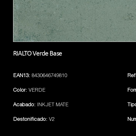
RIALTO Verde Base
EAN13:
8430646749810
Ref.
Color:
VERDE
For
Acabado:
INKJET MATE
Tip
Destonificado:
V2
Num