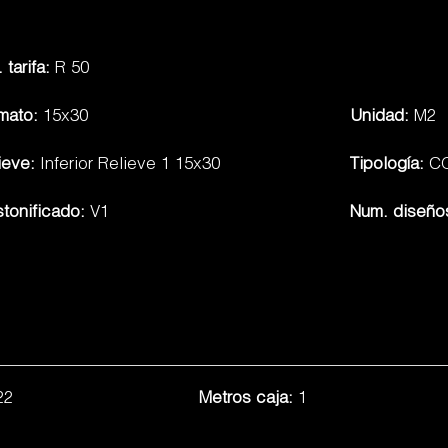
 tarifa:
R 50
mato:
15x30
Unidad:
M2
ieve:
Inferior Relieve 1 15x30
Tipología:
C
tonificado:
V1
Num. diseño
22
Metros caja:
1