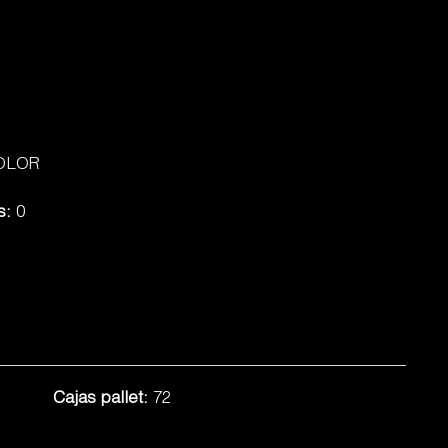
OLOR
s:
0
Cajas pallet:
72