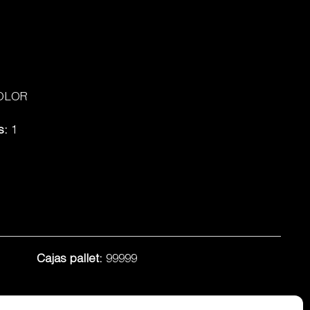
OLOR
s:
1
Cajas pallet:
99999