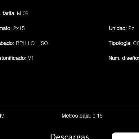
 tarifa:
M 09
mato:
2x15
Unidad:
Pz
abado:
BRILLO LISO
Tipología:
C
tonificado:
V1
Num. diseño
49
Metros caja:
0.15
Descargas