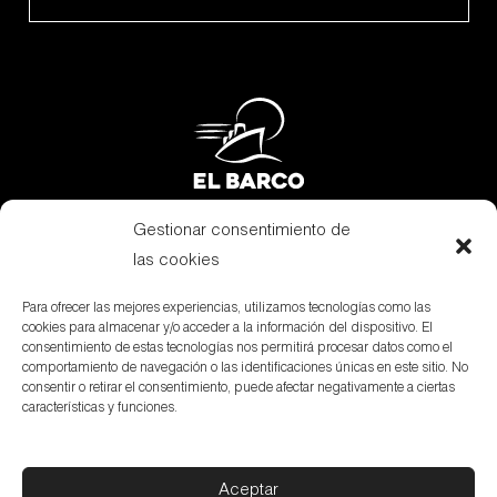
Gestionar consentimiento de
Subvenciones
las cookies
Canal Denuncias
Para ofrecer las mejores experiencias, utilizamos tecnologías como las
cookies para almacenar y/o acceder a la información del dispositivo. El
Aviso Legal
consentimiento de estas tecnologías nos permitirá procesar datos como el
comportamiento de navegación o las identificaciones únicas en este sitio. No
Política de privacidad
consentir o retirar el consentimiento, puede afectar negativamente a ciertas
características y funciones.
Política de cookies
Aceptar