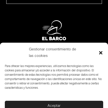
Gestionar consentimiento de
Subvenciones
las cookies
Canal Denuncias
Para ofrecer las mejores experiencias, utilizamos tecnologías como las
cookies para almacenar y/o acceder a la información del dispositivo. El
Aviso Legal
consentimiento de estas tecnologías nos permitirá procesar datos como el
comportamiento de navegación o las identificaciones únicas en este sitio. No
Política de privacidad
consentir o retirar el consentimiento, puede afectar negativamente a ciertas
características y funciones.
Política de cookies
Aceptar