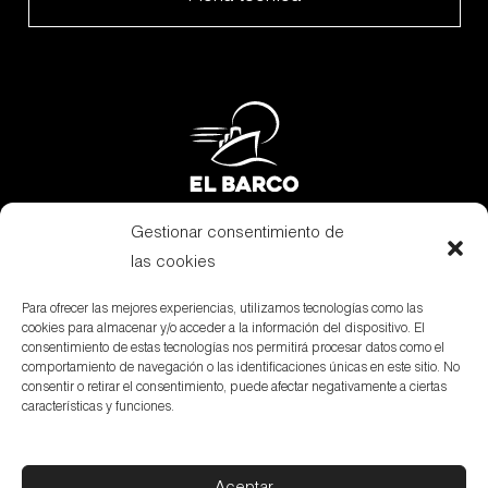
Gestionar consentimiento de
Subvenciones
las cookies
Canal Denuncias
Para ofrecer las mejores experiencias, utilizamos tecnologías como las
cookies para almacenar y/o acceder a la información del dispositivo. El
Aviso Legal
consentimiento de estas tecnologías nos permitirá procesar datos como el
comportamiento de navegación o las identificaciones únicas en este sitio. No
Política de privacidad
consentir o retirar el consentimiento, puede afectar negativamente a ciertas
características y funciones.
Política de cookies