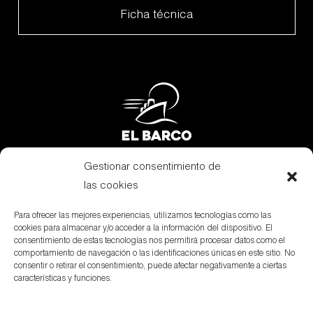
Ficha técnica
Gestionar consentimiento de
Subvenciones
las cookies
Canal Denuncias
Para ofrecer las mejores experiencias, utilizamos tecnologías como las
cookies para almacenar y/o acceder a la información del dispositivo. El
Aviso Legal
consentimiento de estas tecnologías nos permitirá procesar datos como el
comportamiento de navegación o las identificaciones únicas en este sitio. No
Política de privacidad
consentir o retirar el consentimiento, puede afectar negativamente a ciertas
características y funciones.
Política de cookies