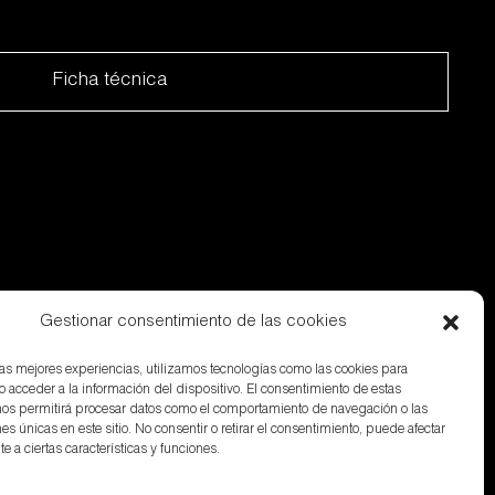
Ficha técnica
Gestionar consentimiento de las cookies
 las mejores experiencias, utilizamos tecnologías como las cookies para
o acceder a la información del dispositivo. El consentimiento de estas
nos permitirá procesar datos como el comportamiento de navegación o las
nes únicas en este sitio. No consentir o retirar el consentimiento, puede afectar
 a ciertas características y funciones.