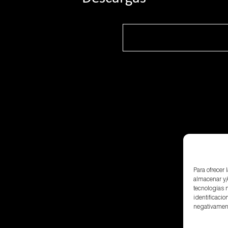
Para ofrecer
almacenar y/
tecnologías 
identificacio
negativamente