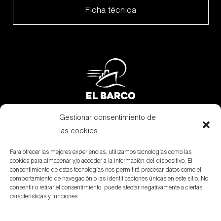
Ficha técnica
Gestionar consentimiento de
Subvenciones
las cookies
Canal Denuncias
Para ofrecer las mejores experiencias, utilizamos tecnologías como las
cookies para almacenar y/o acceder a la información del dispositivo. El
Aviso Legal
consentimiento de estas tecnologías nos permitirá procesar datos como el
comportamiento de navegación o las identificaciones únicas en este sitio. No
Política de privacidad
consentir o retirar el consentimiento, puede afectar negativamente a ciertas
características y funciones.
Política de cookies