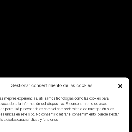
Gestionar consentimiento de las cookies
 las mejores experiencias, utilizamos tecnologías como las cookies para
o acceder a la información del dispositivo. El consentimiento de estas
nos permitirá procesar datos como el comportamiento de navegación o las
nes únicas en este sitio. No consentir o retirar el consentimiento, puede afectar
 a ciertas características y funciones.