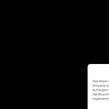
Para ofrecer
almacenar y/
tecnologías 
identificacio
negativamente