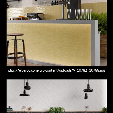
https://elbarco.com/wp-content/uploads/A_10782_10788.jpg