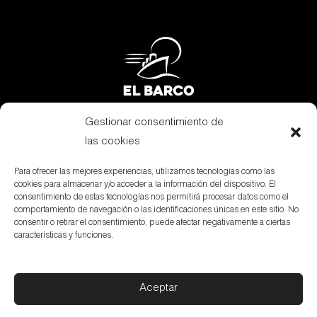
Gestionar consentimiento de
Subvenciones
las cookies
Canal Denuncias
Para ofrecer las mejores experiencias, utilizamos tecnologías como las
cookies para almacenar y/o acceder a la información del dispositivo. El
Aviso Legal
consentimiento de estas tecnologías nos permitirá procesar datos como el
comportamiento de navegación o las identificaciones únicas en este sitio. No
Política de privacidad
consentir o retirar el consentimiento, puede afectar negativamente a ciertas
características y funciones.
Política de cookies
Aceptar
© elbarco –
Avda. Alcora, 2. P.O. Box 9 – 12200 Onda