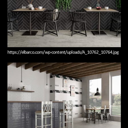
https://elbarco.com/wp-content/uploads/A_10762_10764.jpg